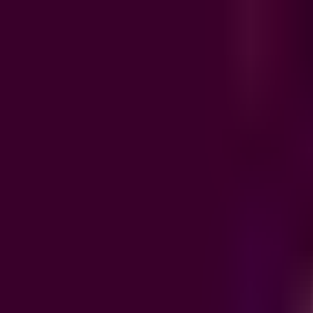
Produit
Intégrations
Ressources
Tarification
FR
/
EN
Se connecter
Réserver une démo