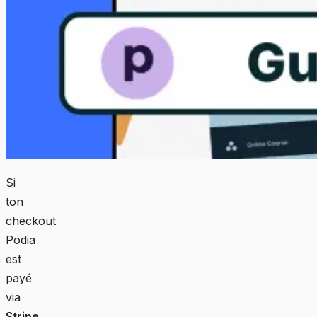
Si
ton
checkout
Podia
est
payé
via
Stripe
,