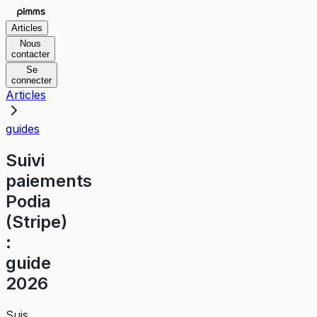
Articles
Nous
contacter
Se
connecter
Articles
guides
Suivi
paiements
Podia
(Stripe)
:
guide
2026
Suis