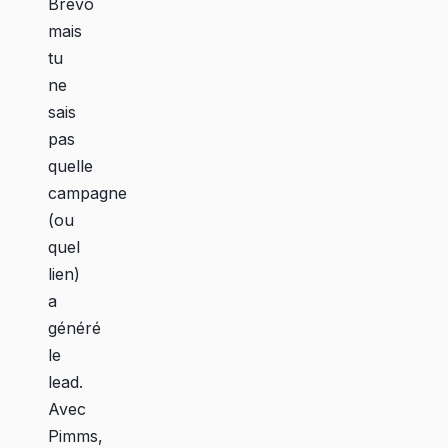
Brevo
mais
tu
ne
sais
pas
quelle
campagne
(ou
quel
lien)
a
généré
le
lead.
Avec
Pimms,