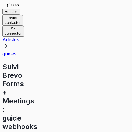
Articles
Nous
contacter
Se
connecter
Articles
guides
Suivi
Brevo
Forms
+
Meetings
:
guide
webhooks