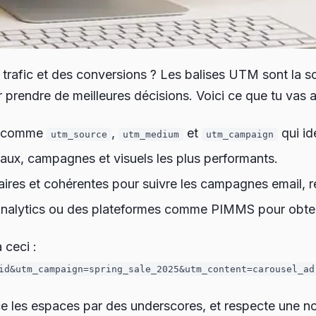
 trafic et des conversions ? Les balises UTM sont la s
ur prendre de meilleures décisions. Voici ce que tu vas 
s comme
,
et
qui id
utm_source
utm_medium
utm_campaign
naux, campagnes et visuels les plus performants.
ires et cohérentes pour suivre les campagnes email, r
nalytics
ou des plateformes comme
PIMMS
pour obten
 ceci :
id&utm_campaign=spring_sale_2025&utm_content=carousel_ad
ce les espaces par des underscores, et respecte une no